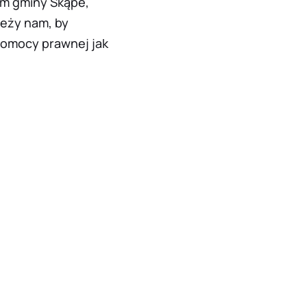
om gminy Skąpe,
leży nam, by
pomocy prawnej jak