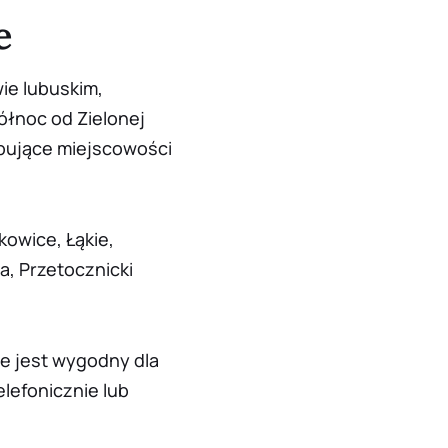
e
ie lubuskim,
ółnoc od Zielonej
ępujące miejscowości
kowice, Łąkie,
a, Przetocznicki
ie jest wygodny dla
lefonicznie lub