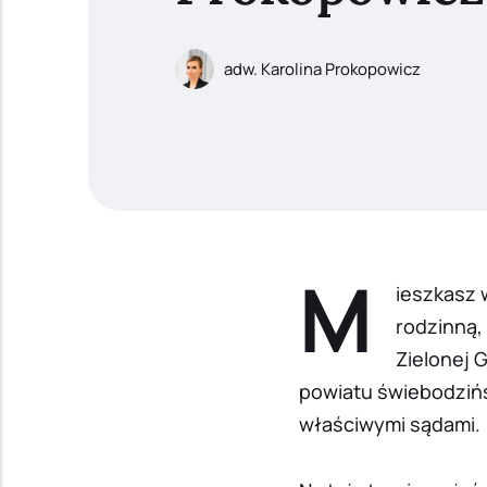
adw. Karolina Prokopowicz
M
ieszkasz 
rodzinną,
Zielonej 
powiatu świebodzińs
właściwymi sądami.