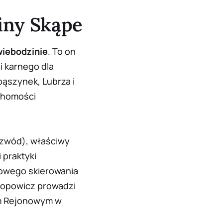
iny Skąpe
iebodzinie
. To on
 karnego dla
bąszynek, Lubrza i
chomości
ozwód), właściwy
 praktyki
owego skierowania
kopowicz prowadzi
em Rejonowym w