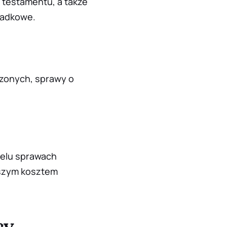
 testamentu, a także
padkowe
.
zonych, sprawy o
ielu sprawach
jszym kosztem
cy