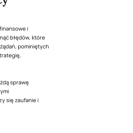
finansowe i
nąć błędów, które
 żądań, pominiętych
trategię,
ażdą sprawę
cymi
y się zaufanie i