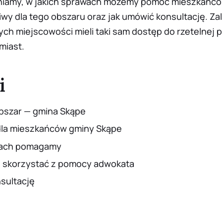
aśniamy, w jakich sprawach możemy pomóc mieszkańc
iwy dla tego obszaru oraz jak umówić konsultację. Za
ch miejscowości mieli taki sam dostęp do rzetelnej 
miast.
i
bszar — gmina Skąpe
dla mieszkańców gminy Skąpe
wach pomagamy
o skorzystać z pomocy adwokata
sultację