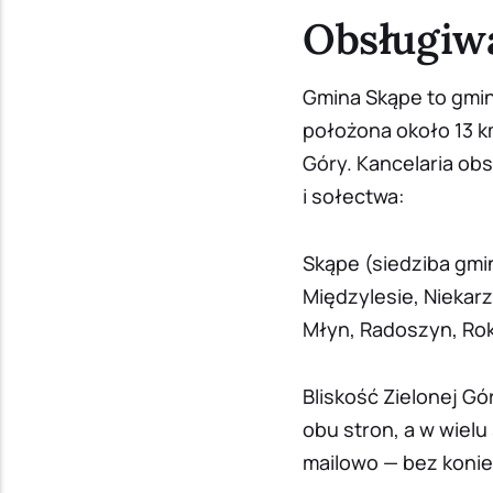
Obsługiw
Gmina Skąpe to gmin
położona około 13 k
Góry. Kancelaria ob
i sołectwa:
Skąpe (siedziba gmin
Międzylesie, Niekarz
Młyn, Radoszyn, Rok
Bliskość Zielonej Gó
obu stron, a w wielu
mailowo — bez konie