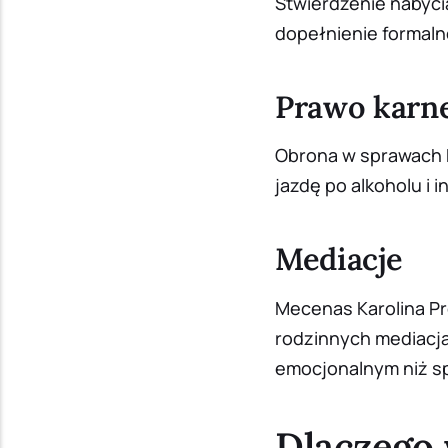
Stwierdzenie nabyci
dopełnienie formaln
Prawo karn
Obrona w sprawach 
jazdę po alkoholu i 
Mediacje
Mecenas Karolina P
rodzinnych mediacj
emocjonalnym niż s
Dlaczego 