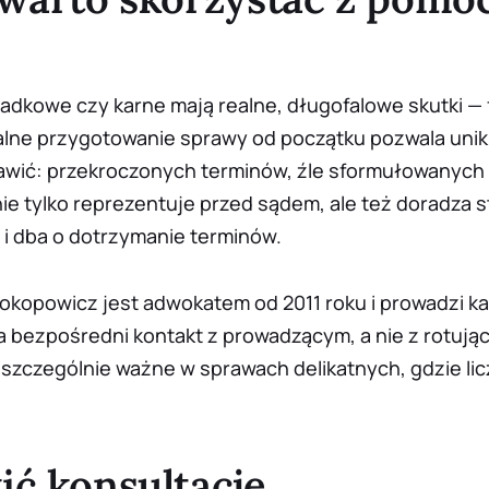
adkowe czy karne mają realne, długofalowe skutki — 
alne przygotowanie sprawy od początku pozwala unik
awić: przekroczonych terminów, źle sformułowanych
e tylko reprezentuje przed sądem, ale też doradza s
i dba o dotrzymanie terminów.
okopowicz jest adwokatem od 2011 roku i prowadzi k
ma bezpośredni kontakt z prowadzącym, a nie z rotują
zczególnie ważne w sprawach delikatnych, gdzie licz
ć konsultację