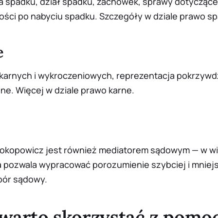
a spadku, dział spadku, zachowek, sprawy dotyczące
ości po nabyciu spadku. Szczegóły w dziale
prawo s
e
karnych i wykroczeniowych, reprezentacja pokrzywd
inne. Więcej w dziale
prawo karne
.
rokopowicz jest również mediatorem sądowym — w w
a pozwala wypracować porozumienie szybciej i mnie
pór sądowy.
warto skorzystać z pomo