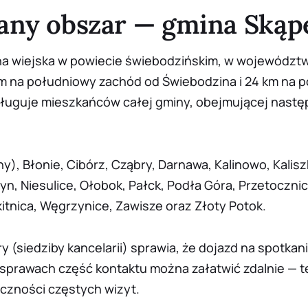
any obszar — gmina Skąp
a wiejska w powiecie świebodzińskim, w województw
m na południowy zachód od Świebodzina i 24 km na p
sługuje mieszkańców całej gminy, obejmującej nast
y), Błonie, Cibórz, Cząbry, Darnawa, Kalinowo, Kalisz
yn, Niesulice, Ołobok, Pałck, Podła Góra, Przetocznic
itnica, Węgrzynice, Zawisze oraz Złoty Potok.
ry (siedziby kancelarii) sprawia, że dojazd na spotkan
 sprawach część kontaktu można załatwić zdalnie — te
czności częstych wizyt.