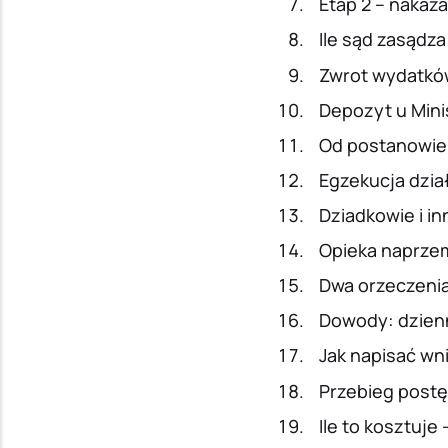
Etap 2 – nakaza
Ile sąd zasądz
Zwrot wydatków
Depozyt u Mini
Od postanowien
Egzekucja dzia
Dziadkowie i in
Opieka naprzem
Dwa orzeczenia,
Dowody: dzien
Jak napisać w
Przebieg postę
Ile to kosztuje 