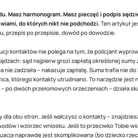
u. Masz harmonogram. Masz pieczęć i podpis sędzie
zwiami, do których nikt nie podchodzi.
Ten artykuł je
ku, przepis po przepisie, dowód po dowodzie.
ucji kontaktów nie polega na tym, że policjant wypro
niądzach: sąd najpierw
grozi
zapłatą określonej sumy 
ba nie zadziała –
nakazuje
zapłatę. Suma trafia nie do
zica, którego kontakty utrudniano. To narzędzie jest 
ku – po dwóch przełomowych orzeczeniach – działa sku
y dla obu stron. Jeśli walczysz o kontakty – znajdzies
wodów i wzorzec wniosku. Jeśli to przeciwko Tobie w
uacja naprawdę jest skomplikowana (bo dziecko rzec