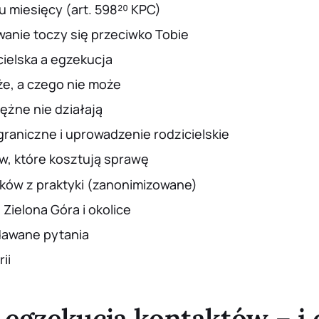
u miesięcy (art. 598²⁰ KPC)
wanie toczy się przeciwko Tobie
cielska a egzekucja
że, a czego nie może
ężne nie działają
graniczne i uprowadzenie rodzicielskie
w, które kosztują sprawę
ków z praktyki (zanonimizowane)
Zielona Góra i okolice
dawane pytania
ii
 egzekucja kontaktów – i