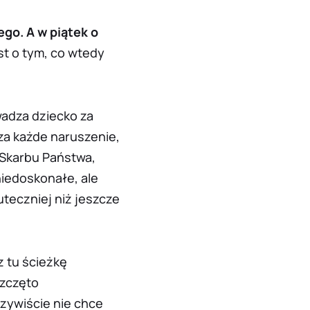
go. A w piątek o
st o tym, co wtedy
wadza dziecko za
za każde naruszenie,
 Skarbu Państwa,
niedoskonałe, ale
teczniej niż jeszcze
z tu ścieżkę
szczęto
zywiście nie chce