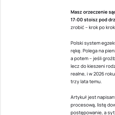
Masz orzeczenie sąd
17:00 stoisz pod dr
zrobić – krok po kro
Polski system egzek
rękę. Polega na pie
a potem – jeśli groź
lecz do kieszeni rod
realne, i w 2026 ro
trzy lata temu.
Artykuł jest napisan
procesową, listę do
postępowanie, a syt