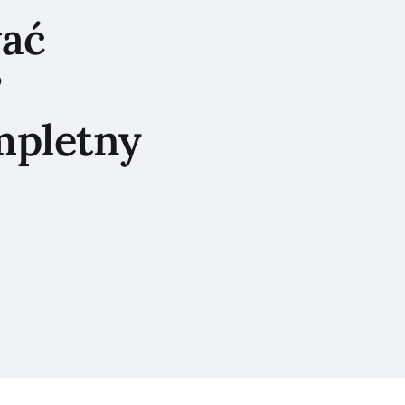
ać
?
mpletny