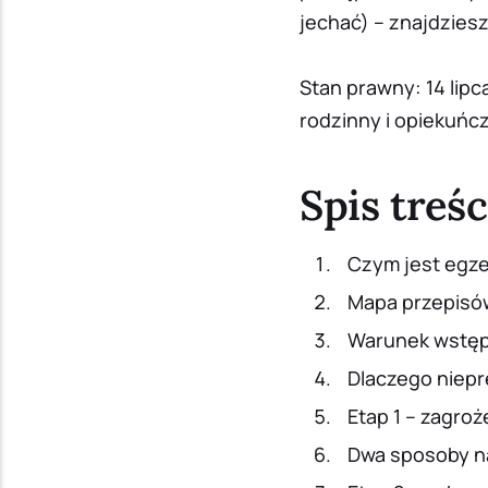
jechać) – znajdziesz 
Stan prawny: 14 lipc
rodzinny i opiekuńczy
Spis treśc
Czym jest egze
Mapa przepisów
Warunek wstęp
Dlaczego niepr
Etap 1 – zagroż
Dwa sposoby na 