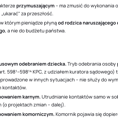
akterze
przymuszającym
– ma zmusić do wykonania 
 „ukarać" za przeszłość.
w którym pieniądze płyną
od rodzica naruszającego 
go
, a nie do budżetu państwa.
musowym odebraniem dziecka.
Tryb odebrania osoby 
(art. 598¹–598¹⁴ KPC, z udziałem kuratora sądowego) 
prowadzone w innych sytuacjach – nie służy do wy
 kontaktów.
ępowaniem karnym.
Utrudnianie kontaktów samo w sobi
(o projektach zmian – dalej).
ępowaniem komorniczym.
Komornik pojawia się dopier