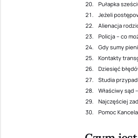
Pułapka sześci
Jeżeli postępo
Alienacja rodzi
Policja – co mo
Gdy sumy pieni
Kontakty trans
Dziesięć błędó
Studia przypad
Właściwy sąd – 
Najczęściej za
Pomoc Kancelar
Czym jest