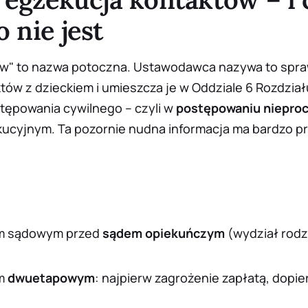
 nie jest
ów" to nazwa potoczna. Ustawodawca nazywa to
spra
tów z dzieckiem
i umieszcza je w Oddziale 6 Rozdziału 
tępowania cywilnego – czyli w
postępowaniu niepr
ucyjnym. Ta pozornie nudna informacja ma bardzo p
m sądowym przed
sądem opiekuńczym
(wydział rodz
em
dwuetapowym
: najpierw zagrożenie zapłatą, dopi