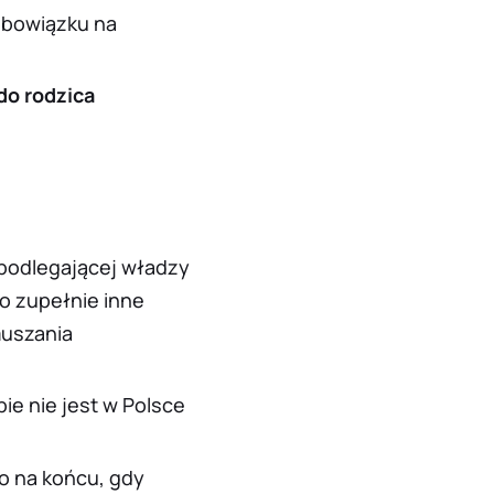
obowiązku na
do rodzica
podlegającej władzy
to zupełnie inne
muszania
e nie jest w Polsce
o na końcu, gdy