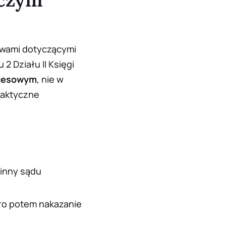
wami dotyczącymi
2 Działu II Księgi
ocesowym
, nie w
raktyczne
inny sądu
ero potem nakazanie