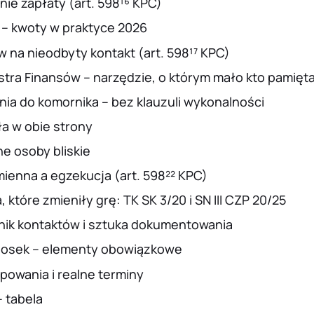
nie zapłaty (art. 598¹⁶ KPC)
a – kwoty w praktyce 2026
 na nieodbyty kontakt (art. 598¹⁷ KPC)
stra Finansów – narzędzie, o którym mało kto pamięt
ia do komornika – bez klauzuli wykonalności
ła w obie strony
ne osoby bliskie
ienna a egzekucja (art. 598²² KPC)
 które zmieniły grę: TK SK 3/20 i SN III CZP 20/25
nik kontaktów i sztuka dokumentowania
niosek – elementy obowiązkowe
powania i realne terminy
– tabela