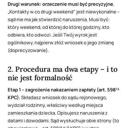
Drugi warunek: orzeczenie musi być precyzyjne.
„Kontakty w co drugi weekend" jest niewykonalne –
sąd nie ma jak stwierdzić naruszenia. Musi być:
który weekend, od której do której godziny, kto
odbiera, kto odwozi. Jeśli Twój wyrok jest
ogólnikowy, najpierw złóż wniosek o jego zmianę
(doprecyzowanie).
2. Procedura ma dwa etapy – i to
nie jest formalność
Etap 1 – zagrożenie nakazaniem zapłaty (art. 598¹⁵
KPC).
Składasz wniosek do sądu rejonowego,
wydział rodzinny, właściwy według miejsca
zamieszkania dziecka. Opisujesz naruszenia z
datami i dowodami. Sąd wysłuchuje obie strony (to