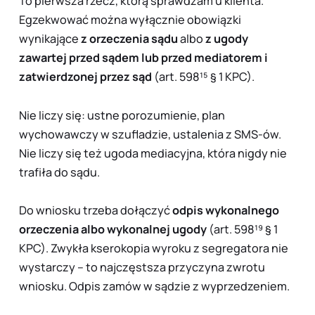
To pierwsza rzecz, którą sprawdzam u klienta.
Egzekwować można wyłącznie obowiązki
wynikające
z orzeczenia sądu
albo
z ugody
zawartej przed sądem lub przed mediatorem i
zatwierdzonej przez sąd
(art. 598¹⁵ § 1 KPC).
Nie liczy się: ustne porozumienie, plan
wychowawczy w szufladzie, ustalenia z SMS-ów.
Nie liczy się też ugoda mediacyjna, która nigdy nie
trafiła do sądu.
Do wniosku trzeba dołączyć
odpis wykonalnego
orzeczenia albo wykonalnej ugody
(art. 598¹⁹ § 1
KPC). Zwykła kserokopia wyroku z segregatora nie
wystarczy – to najczęstsza przyczyna zwrotu
wniosku. Odpis zamów w sądzie z wyprzedzeniem.