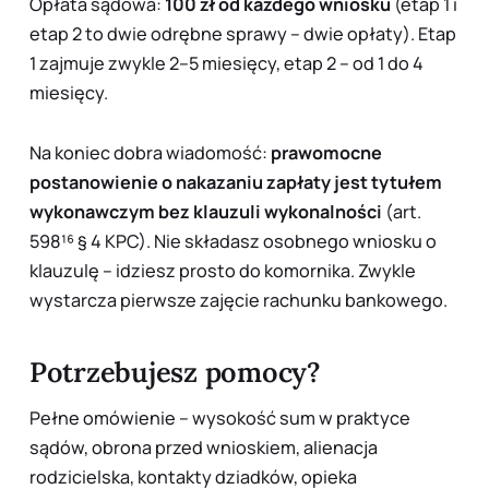
Opłata sądowa:
100 zł od każdego wniosku
(etap 1 i
etap 2 to dwie odrębne sprawy – dwie opłaty). Etap
1 zajmuje zwykle 2–5 miesięcy, etap 2 – od 1 do 4
miesięcy.
Na koniec dobra wiadomość:
prawomocne
postanowienie o nakazaniu zapłaty jest tytułem
wykonawczym bez klauzuli wykonalności
(art.
598¹⁶ § 4 KPC). Nie składasz osobnego wniosku o
klauzulę – idziesz prosto do komornika. Zwykle
wystarcza pierwsze zajęcie rachunku bankowego.
Potrzebujesz pomocy?
Pełne omówienie – wysokość sum w praktyce
sądów, obrona przed wnioskiem, alienacja
rodzicielska, kontakty dziadków, opieka