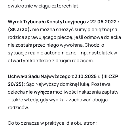
dwukrotnie w ciągu czterech lat.
Wyrok Trybunału Konstytucyjnego z 22.06.2022 r.
(SK 3/20):
nie można nałożyć sumy pieniężnej na
rodzica sprawującego pieczę, jeśli odmowa dziecka
nie została przez niego wywołana
. Chodzi o
sytuacje realnie autonomiczne – np. nastolatek w
otwartym konflikcie z drugim rodzicem.
Uchwała Sądu Najwyższego z 3.10.2025 r. (III CZP
20/25):
Sąd Najwyższy domknął lukę. Postawa
dziecka
nie wyłącza
możliwości nakazania zapłaty
– także wtedy, gdy wynika z zachowań
obojga
rodziców.
Co to oznacza w praktyce, dla obu stron: