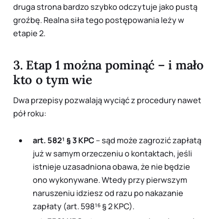
druga strona bardzo szybko odczytuje jako pustą
groźbę. Realna siła tego postępowania leży w
etapie 2.
3. Etap 1 można pominąć – i mało
kto o tym wie
Dwa przepisy pozwalają wyciąć z procedury nawet
pół roku:
art. 582¹ § 3 KPC
– sąd może zagrozić zapłatą
już w samym orzeczeniu o kontaktach
, jeśli
istnieje uzasadniona obawa, że nie będzie
ono wykonywane. Wtedy przy pierwszym
naruszeniu idziesz od razu po nakazanie
zapłaty (art. 598¹⁶ § 2 KPC).