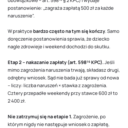
obowiązkowe – art. 598¹⁸ § 2 KPC) i wydaje
postanowienie: „zagraża zapłatą 500 zł za każde
naruszenie".
W praktyce
bardzo często na tym się kończy
. Samo
doręczenie postanowienia sprawia, że dziecko
nagle zdrowieje i weekend dochodzi do skutku.
Etap 2 – nakazanie zapłaty (art. 598¹⁶ KPC).
Jeśli
mimo zagrożenia naruszenia trwają, składasz
drugi,
odrębny
wniosek. Sąd nie bada już sprawy od nowa
– liczy: liczba naruszeń × stawka z zagrożenia.
Cztery przepadłe weekendy przy stawce 600 zł to
2 400 zł.
Nie zatrzymuj się na etapie 1.
Zagrożenie, po
którym nigdy nie następuje wniosek o zapłatę,