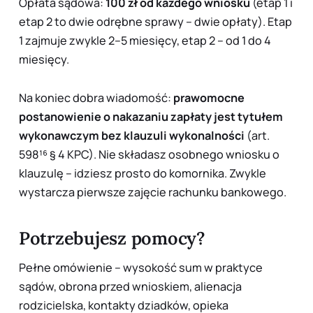
Opłata sądowa:
100 zł od każdego wniosku
(etap 1 i
etap 2 to dwie odrębne sprawy – dwie opłaty). Etap
1 zajmuje zwykle 2–5 miesięcy, etap 2 – od 1 do 4
miesięcy.
Na koniec dobra wiadomość:
prawomocne
postanowienie o nakazaniu zapłaty jest tytułem
wykonawczym bez klauzuli wykonalności
(art.
598¹⁶ § 4 KPC). Nie składasz osobnego wniosku o
klauzulę – idziesz prosto do komornika. Zwykle
wystarcza pierwsze zajęcie rachunku bankowego.
Potrzebujesz pomocy?
Pełne omówienie – wysokość sum w praktyce
sądów, obrona przed wnioskiem, alienacja
rodzicielska, kontakty dziadków, opieka