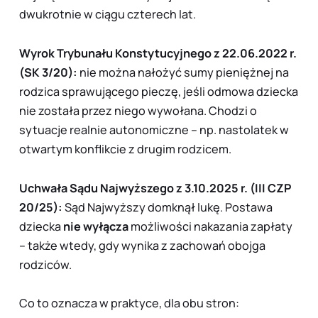
dwukrotnie w ciągu czterech lat.
Wyrok Trybunału Konstytucyjnego z 22.06.2022 r.
(SK 3/20):
nie można nałożyć sumy pieniężnej na
rodzica sprawującego pieczę, jeśli odmowa dziecka
nie została przez niego wywołana
. Chodzi o
sytuacje realnie autonomiczne – np. nastolatek w
otwartym konflikcie z drugim rodzicem.
Uchwała Sądu Najwyższego z 3.10.2025 r. (III CZP
20/25):
Sąd Najwyższy domknął lukę. Postawa
dziecka
nie wyłącza
możliwości nakazania zapłaty
– także wtedy, gdy wynika z zachowań
obojga
rodziców.
Co to oznacza w praktyce, dla obu stron: