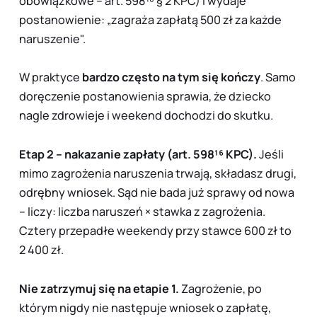
obowiązkowe – art. 598¹⁸ § 2 KPC) i wydaje
postanowienie: „zagraża zapłatą 500 zł za każde
naruszenie".
W praktyce
bardzo często na tym się kończy
. Samo
doręczenie postanowienia sprawia, że dziecko
nagle zdrowieje i weekend dochodzi do skutku.
Etap 2 – nakazanie zapłaty (art. 598¹⁶ KPC).
Jeśli
mimo zagrożenia naruszenia trwają, składasz
drugi,
odrębny
wniosek. Sąd nie bada już sprawy od nowa
– liczy: liczba naruszeń × stawka z zagrożenia.
Cztery przepadłe weekendy przy stawce 600 zł to
2 400 zł.
Nie zatrzymuj się na etapie 1.
Zagrożenie, po
którym nigdy nie następuje wniosek o zapłatę,