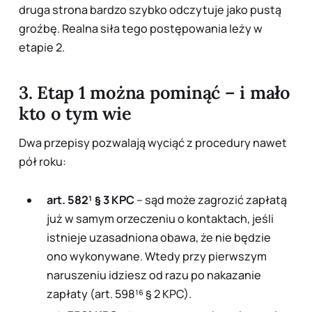
druga strona bardzo szybko odczytuje jako pustą
groźbę. Realna siła tego postępowania leży w
etapie 2.
3. Etap 1 można pominąć – i mało
kto o tym wie
Dwa przepisy pozwalają wyciąć z procedury nawet
pół roku:
art. 582¹ § 3 KPC
– sąd może zagrozić zapłatą
już w samym orzeczeniu o kontaktach
, jeśli
istnieje uzasadniona obawa, że nie będzie
ono wykonywane. Wtedy przy pierwszym
naruszeniu idziesz od razu po nakazanie
zapłaty (art. 598¹⁶ § 2 KPC).