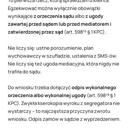
To pierwsza rzecz, którą sprawdzam u klienta.
Egzekwować można wyłącznie obowiązki
wynikające
z orzeczenia sądu
albo
z ugody
zawartej przed sądem lub przed mediatorem i
zatwierdzonej przez sąd
(art. 598¹⁵ § 1 KPC).
Nie liczy się: ustne porozumienie, plan
wychowawczy w szufladzie, ustalenia z SMS-ów.
Nie liczy się też ugoda mediacyjna, która nigdy nie
trafiła do sądu.
Do wniosku trzeba dołączyć
odpis wykonalnego
orzeczenia albo wykonalnej ugody
(art. 598¹⁹ § 1
KPC). Zwykła kserokopia wyroku z segregatora nie
wystarczy – to najczęstsza przyczyna zwrotu
wniosku. Odpis zamów w sądzie z wyprzedzeniem.